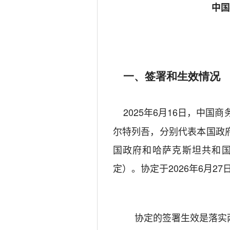
中
一、签署和生效情况
202
5
年
6
月
16
日，中国商
尔特列吾
，分别代表本国政
国政府和哈萨克斯坦共和
定）。协定于202
6
年
6
月2
7
协定的签署生效是落实