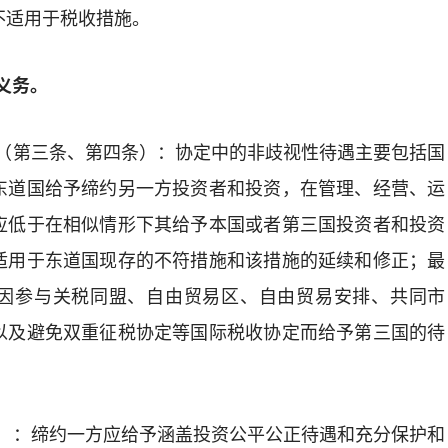
不适用于税收措施。
义务。
（第三条、第四条）：协定中的非歧视性待遇主要包括国
东道国给予缔约另一方投资者
和
投资，在管理、经营、运
应低于在相似情形下其给予本国或者第三国投资者和投资
适用于东道国现存的不符措施和该措施的延续
和修正
；最
因参与
关税同盟、自由贸易区、自由贸易安排、共同市
以及
避免双重征税协定
等
国际税收协定
而给予第三国的待
）：缔约一方应给予
涵盖
投资公平公正待遇和充分保护和