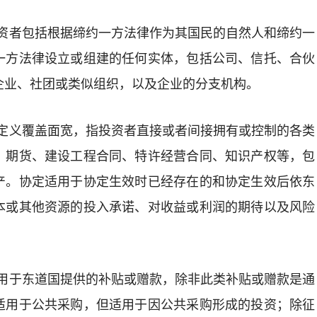
资者包括
根据
缔约一方
法律作为其
国民
的自然人
和
缔约一
一方法律设立或组建的任何实体，包括公司、信托、合伙
企业、社团或类似组织，以及企业的分支机构。
定义覆盖面宽，指投资者直接或者间接拥有或控制的各类
、期货、
建设工程合同、特许经营合同
、知识产权等，包
产
。
协定适用于
协定生效
时已经存在的和
协定生效后
依东
本或其他资源的投入承诺、对收益或利润的期待以及风险
用于东道国提供的补贴或赠款，
除非此类补贴或赠款是通
适用于公共采购，但适用于因公共采购形成的投资；除征