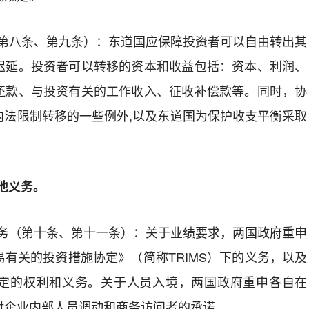
第八条
、第九条
）：东道国应保障投资者可以自由转出其
迟延。投资者可以转移的资本和收益包括：资本、利润、
还款、与投资有关的工作收入
、征收补偿款
等。同时，协
内法限制转移的一些例外,以及东道国
为
保护收支平衡
采取
他义务
。
务（第
十
条
、第十一条
）：
关于
业绩要求
，两国政府重申
有关的投资措施协定》（简称TRIMS）下的义务，以及
定的权利和义务。关于
人员入境
，两国政府重申各自在
对企业内部人员调动和商务访问者的承诺。