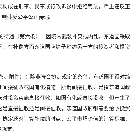
果构成
在刑事、民事或行政诉讼中拒绝司法
，
严重违反正
，则违反公平公正
待遇。
的待遇（第六条）：因境内武装冲突或内乱
，东道国采取
下，在补偿方面东道国应给予缔约另一方的投资者和投资
条
、附件
）：除非符合协定规定的条件，东道国不得对缔
者间接征收或国有化措施。所谓间接征收，
是
指东道国政
未
对投资实施直接征收，如国有化
或直接没收，但产生了
论是直接征收还是间接征收，东道国政府都需要给予投资
。协定还对计算补偿的时点、公平市场价值的计算标准、
确规定。