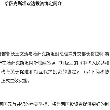
国—
哈萨克
斯坦双边投资协定简介
务部部长王文涛与
哈萨克
斯坦
副总理兼外交部长穆拉特
·
努
府在
哈萨克
斯坦
阿斯塔纳
签署了升级后的《中华人民共和
国政府关于促进和相互保护投资的协定》（以下简称协
日正式生效实施。
两国元首共识的重要举措，将为
两国
投资者提供更好的制