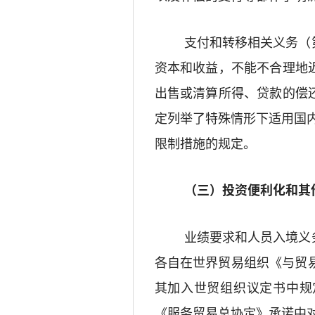
支付和
转移
相关
义务（
资本和收益，不能不合理地
出售或清算所得
、贷款的偿
定列举了特殊情形下适用国
限制措施的规定。
（三）
投资便利化
和其
业绩要求
和人员入境
义
各自在世界贸易组织《与贸易
其加入世贸组织议定书中规
《服务贸易总协定》承诺中